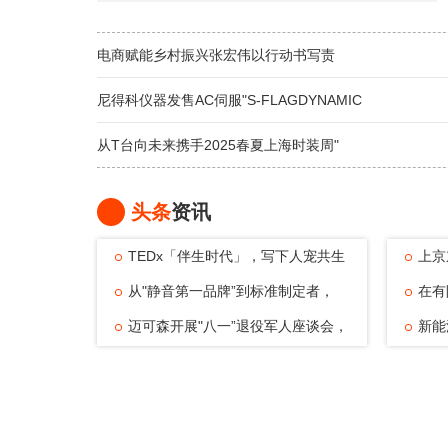
电商赋能乡村振兴张宏伟以行动书写责
尼得科仪器发售AC伺服"S-FLAGDYNAMIC
从T台向未来携手2025春夏上海时装周"
头条
资讯
TEDx「伴生时代」，写下人宠共生
上京
的温暖注脚
从"静音第一品牌”到标准制定者，
动，观
在有
TATA木门四
迈可森开展"八一”退役军人座谈会，
可能—
新能
致敬老兵
倔强与