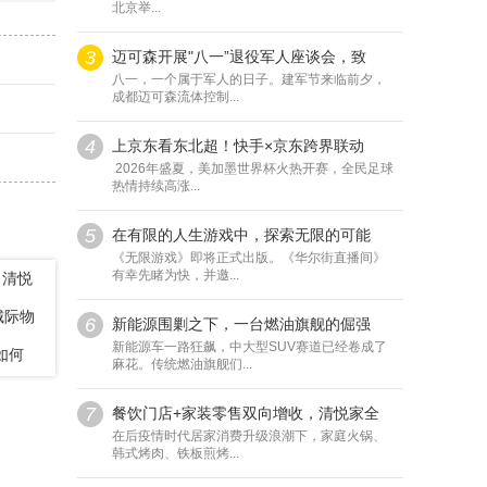
北京举...
3
迈可森开展"八一”退役军人座谈会，致
八一，一个属于军人的日子。建军节来临前夕，
成都迈可森流体控制...
4
上京东看东北超！快手×京东跨界联动
2026年盛夏，美加墨世界杯火热开赛，全民足球
热情持续高涨...
5
在有限的人生游戏中，探索无限的可能
《无限游戏》即将正式出版。《华尔街直播间》
有幸先睹为快，并邀...
，清悦
城际物
6
新能源围剿之下，一台燃油旗舰的倔强
新能源车一路狂飙，中大型SUV赛道已经卷成了
如何
麻花。传统燃油旗舰们...
7
餐饮门店+家装零售双向增收，清悦家全
在后疫情时代居家消费升级浪潮下，家庭火锅、
韩式烤肉、铁板煎烤...