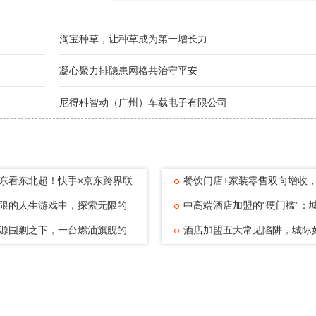
淘宝种草，让种草成为第一增长力
凝心聚力排隐患网格共治守平安
尼得科智动（广州）车载电子有限公司
东看东北超！快手×京东跨界联
餐饮门店+家装零售双向增收
赛
限的人生游戏中，探索无限的
家全国合伙
中高端酒店加盟的"硬门槛”：
—浅
源围剿之下，一台燃油旗舰的
业准入标
酒店加盟五大常见陷阱，城际
清醒
用体系化能