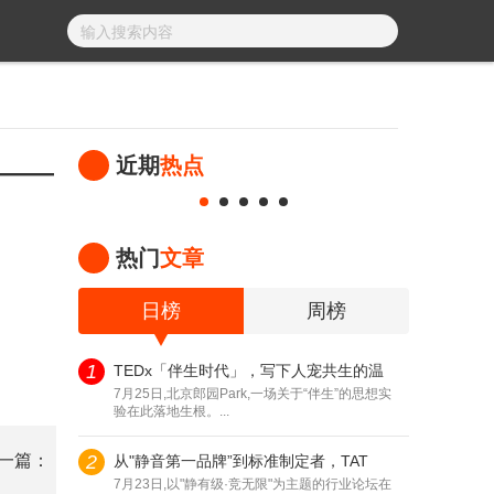
——
近期
热点
热门
文章
日榜
周榜
1
TEDx「伴生时代」，写下人宠共生的温
7月25日,北京郎园Park,一场关于“伴生”的思想实
验在此落地生根。...
一篇：
2
从"静音第一品牌”到标准制定者，TAT
7月23日,以"静有级·竞无限"为主题的行业论坛在