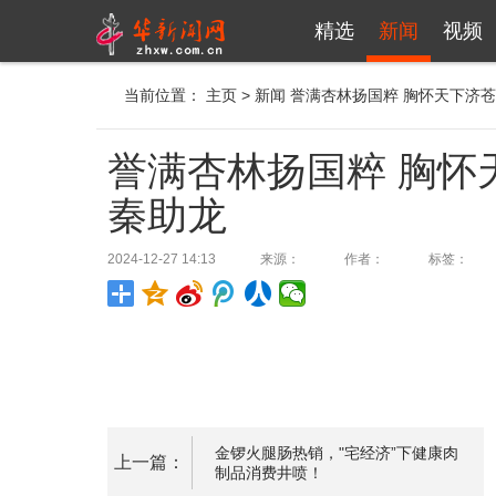
精选
新闻
视频
当前位置：
主页
>
新闻
誉满杏林扬国粹 胸怀天下济苍
誉满杏林扬国粹 胸怀
秦助龙
2024-12-27 14:13
来源：
作者：
标签：
金锣火腿肠热销，"宅经济”下健康肉
上一篇：
制品消费井喷！