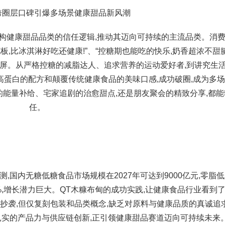
跨圈层口碑引爆多场景健康甜品新风潮
重构健康甜品品类的信任逻辑,推动其迈向可持续的主流品类。消
板,比冰淇淋好吃还健康!”、“控糖期也能吃的快乐,奶香超浓不甜腻
刷屏。从严格控糖的减脂达人、追求营养的运动爱好者,到讲究生
高蛋白的配方和颠覆传统健康食品的美味口感,成功破圈,成为多
能量补给、宅家追剧的治愈甜点,还是朋友聚会的精致分享,都能
任。
,国内无糖低糖食品市场规模在2027年可达到9000亿元,零脂
.5%,增长潜力巨大。QT木糠布甸的成功实践,让健康食品行业看到
抄袭,但仅复刻包装和品类概念,缺乏对原料与健康品质的真诚追求
扎实的产品力与供应链创新,正引领健康甜品赛道迈向可持续未来