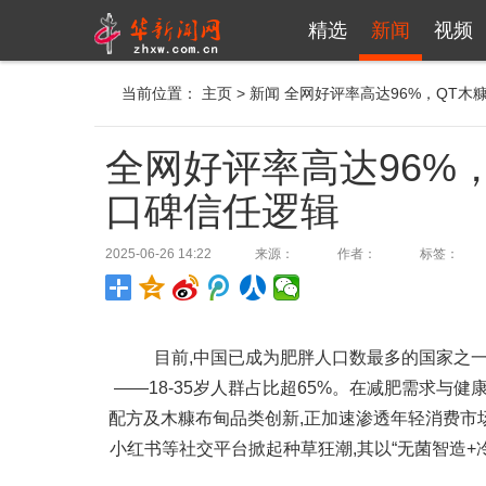
精选
新闻
视频
当前位置：
主页
>
新闻
全网好评率高达96%，QT木
全网好评率高达96%
口碑信任逻辑
2025-06-26 14:22
来源：
作者：
标签：
目前,中国已成为肥胖人口数最多的国家之一。
——18-35岁人群占比超65%。在减肥需求与
配方及木糠布甸品类创新,正加速渗透年轻消费市场
小红书等社交平台掀起种草狂潮,其以“无菌智造+