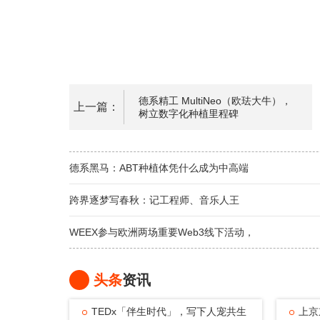
德系精工 MultiNeo（欧珐大牛），
上一篇：
树立数字化种植里程碑
德系黑马：ABT种植体凭什么成为中高端
跨界逐梦写春秋：记工程师、音乐人王
WEEX参与欧洲两场重要Web3线下活动，
头条
资讯
TEDx「伴生时代」，写下人宠共生
上京