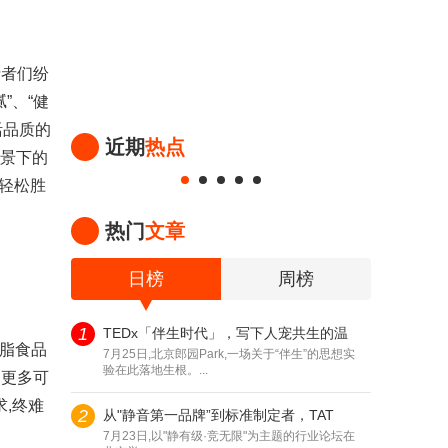
费者们纷
”、“健
活品质的
近期
热点
场景下的
轻松胜
热门
文章
日榜
周榜
1
TEDx「伴生时代」，写下人宠共生的温
低脂食品
7月25日,北京郎园Park,一场关于“伴生”的思想实
验在此落地生根。...
了更多可
,终难
2
从"静音第一品牌”到标准制定者，TAT
。
7月23日,以"静有级·竞无限"为主题的行业论坛在