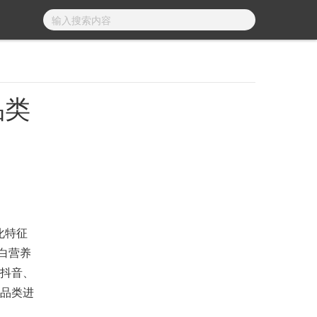
品类
化特征
白营养
在抖音、
续品类进