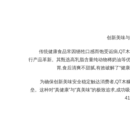
创新美味与
传统健康食品常因牺牲口感而饱受诟病,QT
行产品革新。其甄选高乳脂含量纯动物稀奶油等优质
胃,食后清爽不甜腻,有效破解了“健
为确保创新美味安全稳定触达消费者,QT木
垒。这种对“真健康”与“真美味”的极致追求,成功
4