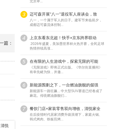
北京举...
3
迈可森开展"八一”退役军人座谈会，致
八一，一个属于军人的日子。建军节来临前夕，
成都迈可森流体控制...
4
上京东看东北超！快手×京东跨界联动
一篇：
2026年盛夏，美加墨世界杯火热开赛，全民足球
热情持续高涨...
5
在有限的人生游戏中，探索无限的可能
《无限游戏》即将正式出版。《华尔街直播间》
有幸先睹为快，并邀...
6
新能源围剿之下，一台燃油旗舰的倔强
新能源车一路狂飙，中大型SUV赛道已经卷成了
麻花。传统燃油旗舰们...
7
餐饮门店+家装零售双向增收，清悦家全
在后疫情时代居家消费升级浪潮下，家庭火锅、
韩式烤肉、铁板煎烤...
，清悦