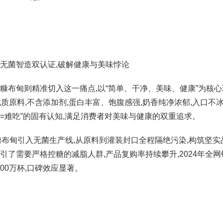
无菌智造双认证,破解健康与美味悖论
木糠布甸则精准切入这一痛点,以“简单、干净、美味、健康”为核
原料,不含添加剂,蛋白丰富、饱腹感强,奶香纯净浓郁,入口不
康=难吃”的固有认知,满足消费者对美味与健康的双重追求。
糠布甸引入无菌生产线,从原料到灌装封口全程隔绝污染,构筑坚实
吸引了需要严格控糖的减脂人群,产品复购率持续攀升,2024年全
100万杯,口碑效应显著。