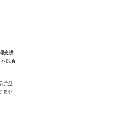
心理念进
冰不伤肠
品质壁
网销量达