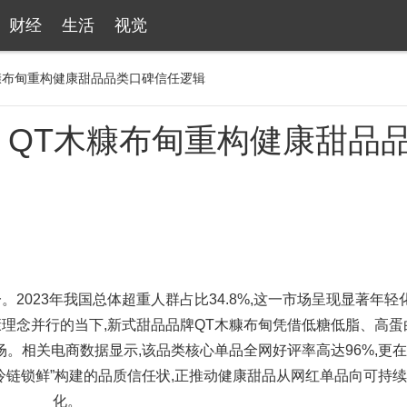
财经
生活
视觉
糠布甸重构健康甜品品类口碑信任逻辑
，QT木糠布甸重构健康甜品
2023年我国总体超重人群占比34.8%,这一市场呈现显著年轻
健康理念并行的当下,新式甜品品牌QT木糠布甸凭借低糖低脂、高蛋
。相关电商数据显示,该品类核心单品全网好评率高达96%,更
冷链锁鲜”构建的品质信任状,正推动健康甜品从网红单品向可持
化。