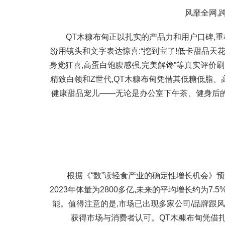
风靡全网,
QT木糠布甸正以扎实的产品力和用户口碑,
纷用镜头和文字表达惊喜:“挖到宝了!低卡甜品天花
身党狂喜,高蛋白饱腹感强,完美解馋”等真实评价
精致白领和Z世代,QT木糠布甸凭借其低糖低脂、
健康甜品宠儿——无论是办公室下午茶、健身后的
根据《“数”读轻食产业的确定性增长机会》预测
2023年体量为2800多亿,未来的平均增长约为7
能。值得注意的是,市场已出现多家公司/品牌跟风
获得市场与消费者认可。QT木糠布甸凭借