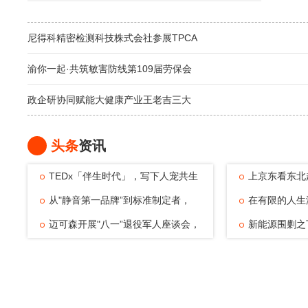
尼得科精密检测科技株式会社参展TPCA
渝你一起·共筑敏害防线第109届劳保会
政企研协同赋能大健康产业王老吉三大
头条
资讯
TEDx「伴生时代」，写下人宠共生
上京东看东北
的温暖注脚
从"静音第一品牌”到标准制定者，
动，观赛
在有限的人生
TATA木门四
迈可森开展"八一”退役军人座谈会，
可能——浅
新能源围剿之
致敬老兵
倔强与清醒