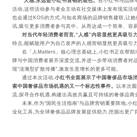
“
人感,永远是小红书营销的底色。
在小红书与品牌
活动,这些活动参与者会主动在社交媒体上发布现实活
也会通过KOS的方式,与知名商场的品牌销售建联,让
讯,吸引更多消费者参与其中。从而达成一个简单、容
对当代年轻消费者而言,“人感”内容显然更具吸引
特点,能赋能用户为自己发声的人感营销显然更具吸引
在「人Matters」核心理念基础上,小红书正在
牌与中国消费者展开深度交流,并进一步带动消费者对品
现“涟漪型扩散传播”,激发生意增长的更多可能。
通过本次活动,
小红书全面展示了中国奢侈品市场消
索中国奢侈品市场机遇的又一个标志性事件。
以本次圆
流,探寻合作机遇,构建出高效共赢且可持续的奢侈品商
未来,作为“国民生活指南”与品牌营销重要阵地,
业化工具,为全球奢侈品品牌发展提供助力,挖掘出更广