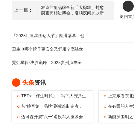
雅诗兰黛品牌全新「大棕罐」封愈
上一篇：
膜霜亮相进博会，引领夜间护肤新
返回首
方式
「2025巨量星图达人节」圆满落幕，创
卫生巾哪个牌子更安全又舒服？高洁丝
霓虹星轨·决胜巅峰—2025贵州贞丰全
头条
资讯
TEDx「伴生时代」，写下人宠共生
上京东看东北
的温暖注脚
从"静音第一品牌”到标准制定者，
动，观赛
在有限的人生
TATA木门四
迈可森开展"八一”退役军人座谈会，
可能——浅
新能源围剿之
致敬老兵
倔强与清醒