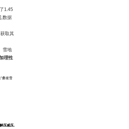
1.45
,数据
幕获取其
、雪地
加理性
“桑坡雪
解压减压,