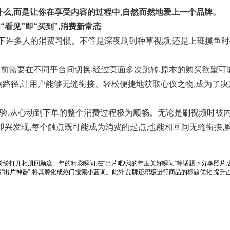
什么,而是让你在享受内容的过程中,自然而然地爱上一个品牌。
3“看见”即“买到”,消费新常态
当下许多人的消费习惯。不管是深夜刷到种草视频,还是上班摸鱼
前需要在不同平台间切换,经过页面多次跳转,原本的购买欲望可
物路径,让用户能够无缝衔接、轻松便捷地获取心仪之物,成为了决
体验,从心动到下单的整个消费过程极为顺畅。无论是刷视频时被
即兴发现,每个触点既可能成为消费的起点,也能相互间无缝衔接,
纷纷打开相册回顾这一年的精彩瞬间,在“出片吧!我的年度美好瞬间”等话题下分享照片,
“出片神器”,将其孵化成热门搜索小蓝词。此外,品牌还积极进行商品的标题优化,提升占