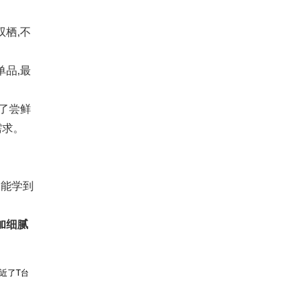
双栖,不
。
单品,最
足了尝鲜
需求。
:能学到
加细腻
拉近了T台