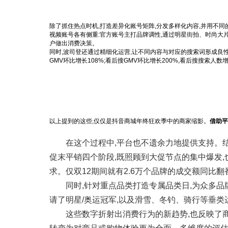
除了抓住热点时机,打造差异化账号矩阵,分发多样化内容,并用不
视频账号各有侧重:官方账号主打品牌调性,通过明星街拍、时尚大片
户做出消费决策。
同时,波司登还通过精细化运营,让不同内容与对应的搜索词形成良性
GMV环比增长108%;看后搜GMV环比增长200%,看后搜搜索人数增
以上提到的这些,仅仅是抖音商城年终狂欢季中的商家缩影。
借助平
在这个过程中,平台也不遗余力地提供支持。
促末平销四个阶段,既照顾到大促节点的集中爆发
求。仅双12期间就有2.6万个品牌的成交额同比翻
同时,针对重点品类打造专属品类日,为众多品
请了明星/奥运冠军,以及滑雪、冬钓、骑行等垂类运
这些数字折射出消费行为的新趋势,也反映了