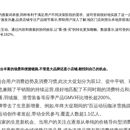
同的搜索词承接,同样有利于满足用户不同决策阶段的需求。波司登就很好地实践了这一点
激发兴趣;品类店铺专注产品细节展示,帮助用户深入了解;地区门店则突出本地穿搭场
互动。通过内容和搜索的协同效应,让"看-搜-买"的转化更加顺畅。数据显示,波司登
长162%。
台丰富的场景和便捷链路,不管是大品牌还是小店铺,都找到自己的机会。
结合用户消费趋势及消费习惯,此次大促划分为双12、促中平销、
,也兼顾了平销期的持续运营,很好地匹配了不同时期的消费特点和
番,羽绒服、滑雪装备等应季产品GMV环比增长超200%。
牌带去了生意新增量。例如,年终大促期间的“百运动玩咖冰雪挑战
动创作者发起,带动全民参与,覆盖人数超1.1亿人。
商家的生意新机会。当用户的关注点逐渐从单纯的价格导向型消费