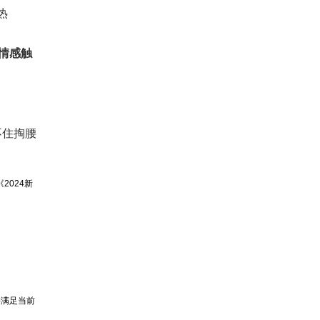
热
情感触
不住掏腰
2024新
并满足当前