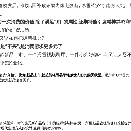
蓬勃发展。例如,国补政策助力家电焕新,“冰雪经济”引南方人北上
点。
一次消费的价值,除了满足“用”的属性,还期待能引发精神共鸣和
人们的消费决策。
又该如何把握新机会?
不是“不买”,是消费需求更多元了
一款新品上市、一个滑雪视频刷屏、一件小众好物种草,又让人忍
习惯的变化。
费“真相”。
比如,新品上市,就总能轻而易举地激发人们的购买欲望。
尼尔森IQ中国的《
人愿意为新品溢价买单。
欲,渴望第一时间感受新产品所带来的新鲜感与惊喜;另一方面,新品往往能够精准捕捉
合现代生活方式的设计,赢得消费者的青睐。