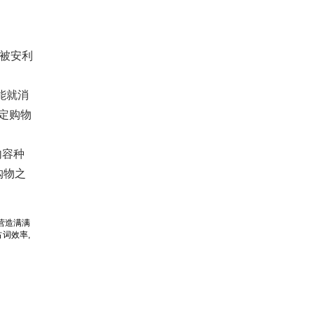
时被安利
能就消
定购物
内容种
购物之
营造满满
词效率,