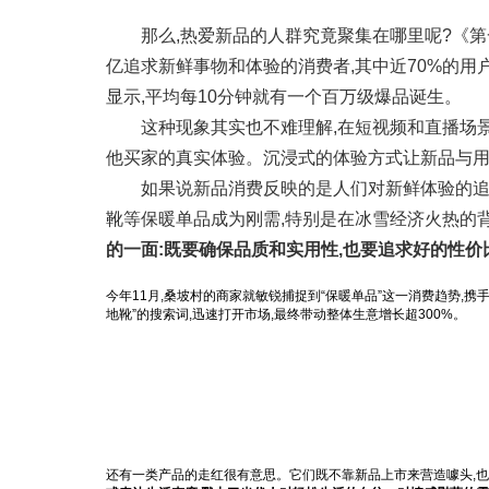
那么,热爱新品的人群究竟聚集在哪里呢?《
亿追求新鲜事物和体验的消费者,其中近70%的
显示,平均每10分钟就有一个百万级爆品诞生。
这种现象其实也不难理解,在短视频和直播场景
他买家的真实体验。沉浸式的体验方式让新品与
如果说新品消费反映的是人们对新鲜体验的追
靴等保暖单品成为刚需,特别是在冰雪经济火热的
的一面:既要确保品质和实用性,也要追求好的性价
今年11月,桑坡村的商家就敏锐捕捉到“保暖单品”这一消费趋势,
地靴”的搜索词,迅速打开市场,最终带动整体生意增长超300%。
还有一类产品的走红很有意思。它们既不靠新品上市来营造噱头,