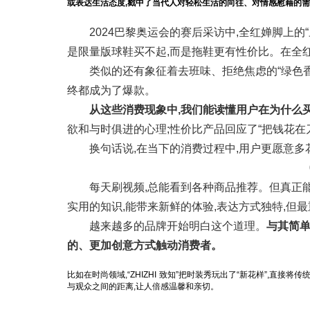
或表达生活态度,戳中了当代人对轻松生活的向往、对情感慰藉的
2024巴黎奥运会的赛后采访中,全红婵脚上的“
是限量版球鞋买不起,而是拖鞋更有性价比。在全红
类似的还有象征着去班味、拒绝焦虑的“绿色香
终都成为了爆款。
从这些消费现象中,我们能读懂用户在为什么买
欲和与时俱进的心理;性价比产品回应了“把钱花在
换句话说,在当下的消费过程中,用户更愿意多
每天刷视频,总能看到各种商品推荐。但真正能
实用的知识,能带来新鲜的体验,表达方式独特,但
越来越多的品牌开始明白这个道理。
与其简单
的、更加创意方式触动消费者。
比如在时尚领域,“ZHIZHI 致知”把时装秀玩出了“新花样”,直
与观众之间的距离,让人倍感温馨和亲切。