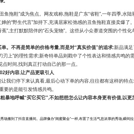
需求。
丑鱼拖鞋”成为焦点。网友戏称,拖鞋是广东“省鞋”,一年四季,水陆
婵的“野生代言”加持下,充满居家松弛感的丑鱼拖鞋直接卖爆了
蕉”,主打默默陪伴的“石头宠物”。这些从小众赛道突围的个性化
单。不再是简单的价格考量,而是对“真实价值”的追求
:新品满
刀刃上”的理性需求;新奇特单品则戳中了个性表达和情感共鸣的
花点时间,找到真正打动自己的那一点。
02好内容,让产品更吸引人
让我们停下来认真看,最后心动下单的内容,往往都有这样的特点
最重要的是能引发情感共鸣。
粗暴地呼喊“买它买它”,不如想想怎么让内容本身更有价值,以更
接将传统秀场搬到了抖音直播间。品牌像办“闺蜜聚会”一样,布置了生活气息浓厚的秀场,瞬间