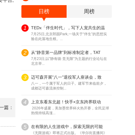
平台,
日榜
周榜
1
TEDx「伴生时代」，写下人宠共生的温
7月25日,北京郎园Park,一场关于“伴生”的思想实
验在此落地生根。...
2
从"静音第一品牌”到标准制定者，TAT
7月23日,以"静有级·竞无限"为主题的行业论坛在
北京举...
3
迈可森开展"八一”退役军人座谈会，致
八一，一个属于军人的日子。建军节来临前夕，
成都迈可森流体控制...
4
上京东看东北超！快手×京东跨界联动
一篇：
2026年盛夏，美加墨世界杯火热开赛，全民足球
热情持续高涨...
5
在有限的人生游戏中，探索无限的可能
《无限游戏》即将正式出版。《华尔街直播间》