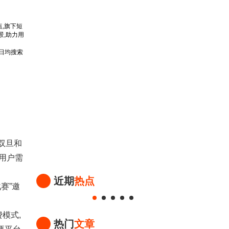
,旗下短
景,助力用
的日均搜索
双旦和
用户需
近期
热点
赛”邀
模式,
热门
文章