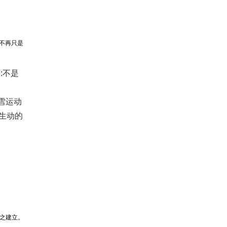
们不再只是
:不是
雪运动
生动的
随之建立。