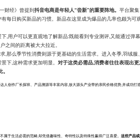
第一财经》曾提到
抖音电商是年轻人“尝新”的重要阵地。
平台聚集了
用户有每日购买新品的习惯。新品在这里成为爆品的几率也颇为可观
下,用户可以更直观地了解新品:既能看到专业测评,又能通过弹
用户之间的距离被大大拉近。
求,那么季节性消费则源于更基础的生活需求。进入冬季,羽绒服
背景下,这种需求更加明显。
对于这类必需品,消费者往往表现出更
比。
携手达人创作厂长探班、产品溯源等丰富内容,放大源头产业带的亲民价格优势,并成功打造
也不属于生活必需的范畴,却凭借趣味性、奇特性以及特殊性赢得广泛喜爱。
这些产品或