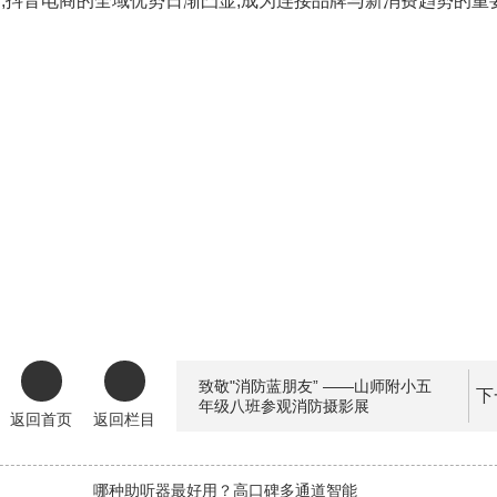
,抖音电商的全域优势日渐凸显,成为连接品牌与新消费趋势的重要
致敬"消防蓝朋友” ——山师附小五
下
年级八班参观消防摄影展
返回首页
返回栏目
哪种助听器最好用？高口碑多通道智能