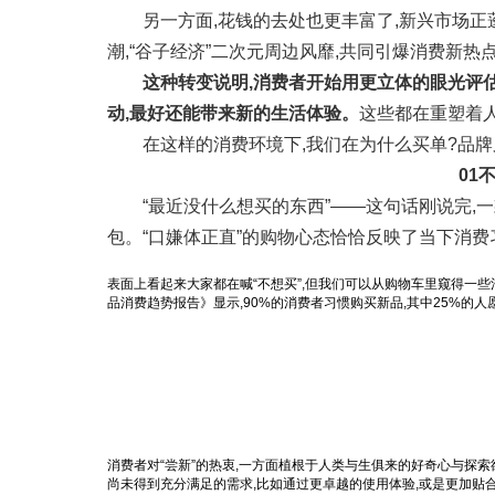
另一方面,花钱的去处也更丰富了,新兴市场正
潮,“谷子经济”二次元周边风靡,共同引爆消费新热
这种转变说明,消费者开始用更立体的眼光评估
动,最好还能带来新的生活体验。
这些都在重塑着
在这样的消费环境下,我们在为什么买单?品牌
01
“最近没什么想买的东西”——这句话刚说完,
包。“口嫌体正直”的购物心态恰恰反映了当下消费
表面上看起来大家都在喊“不想买”,但我们可以从购物车里窥得一些消
品消费趋势报告》显示,90%的消费者习惯购买新品,其中25%的
消费者对“尝新”的热衷,一方面植根于人类与生俱来的好奇心与探索
尚未得到充分满足的需求,比如通过更卓越的使用体验,或是更加贴