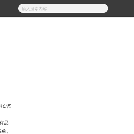
张,该
有品
买单。