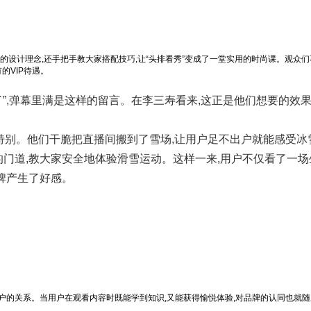
的设计理念,还手把手教大家搭配技巧,让“头排看秀”变成了一堂实用的时尚课。观众
的VIP待遇。
了”,弹幕里满是这样的留言。在李三寿看来,这正是他们想要的效果
。
很特别。他们干脆把直播间搬到了雪场,让用户足不出户就能感受冰
的门道,教大家安全地体验滑雪运动。这样一来,用户不仅看了一场
牌产生了好感。
户的关系。当用户在观看内容时既能学到知识,又能获得愉悦体验,对品牌的认同也就