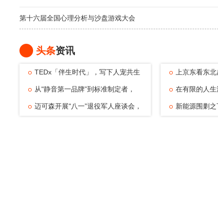
第十六届全国心理分析与沙盘游戏大会
头条
资讯
TEDx「伴生时代」，写下人宠共生
上京东看东北
的温暖注脚
从"静音第一品牌”到标准制定者，
动，观赛
在有限的人生
TATA木门四
迈可森开展"八一”退役军人座谈会，
可能——浅
新能源围剿之
致敬老兵
倔强与清醒