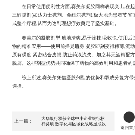
在日常使用便利性方面,赛美尔凝胶同样表现突出,在起
三醇搽剂(如达力士搽剂、金纽尔搽剂),极大地为患者节
成整个疗程,从而为达到理想疗效奠定了坚实基础。
赛美尔的凝胶剂型,质地清爽,易于涂抹,吸收快,使用后
物的精准应用——使用前摇晃瓶身,凝胶即刻变得稀薄,流动
原有稠度,紧密贴合皮损,防止药液流失。加之其无酒精配
脱屑。这些剂型优势共同确保了药物的高效利用和患者的
综上所述,赛美尔凭借凝胶剂型的优势和双成分复方带
选择。
大华银行双获全球中小企业银行标
上一篇：
杆奖项 数字化与区域化战略显成效
返回首