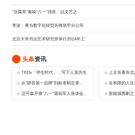
"豆腐哥”奏响"八一”强音：以文艺之
李波：勇当数字化转型先锋筑牢分公司
北京大学书法艺术研究所举行2024年工
头条
资讯
TEDx「伴生时代」，写下人宠共生
上京东看东北
的温暖注脚
从"静音第一品牌”到标准制定者，
动，观赛
在有限的人生
TATA木门四
迈可森开展"八一”退役军人座谈会，
可能——浅
新能源围剿之
致敬老兵
倔强与清醒