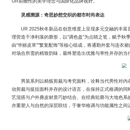
UR前瞻性的美学理念与国际化品牌视野。
灵感溯源：奇思妙想交织的都市时尚表达
UR 2025秋冬新品在创意维度上呈现多元交融的
理营造干净利落的廓形，以“调色盘”为点睛之笔，赋予秋
由“华丽皮草”“繁复配饰”等核心组成，将通勤外套与连
对场合所需的精致韵味，最终塑造出优雅与率性并存的当
男装系列以精炼剪裁与考究面料，诠释当代男性对内
动剪裁与挺括面料并存的设计语言，在保持正式格调的同
艺混搭与户外麂皮材质巧妙结合。在经典轮廓与大地色系
亦重塑人与自然的深层联结，于奢华格调与功能属性之间