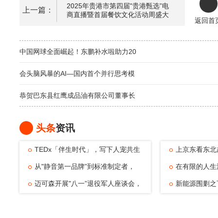
2025年贵港市第四届"贵港甄选”电
上一篇：
商直播暨首届餐饮文化活动周盛大
返回首
举行！
中国网球全面崛起！东鹏补水啦助力20
会头脑风暴的AI—国内首个并行思考模
恭贺巴东县红鹰成品油有限公司董事长
头条
资讯
TEDx「伴生时代」，写下人宠共生
上京东看东北
的温暖注脚
从"静音第一品牌”到标准制定者，
动，观赛
在有限的人生
TATA木门四
迈可森开展"八一”退役军人座谈会，
可能——浅
新能源围剿之
致敬老兵
倔强与清醒