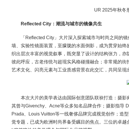
UR 2025年秋冬形
Reflected City：潮流与城市的镜像共生
「Reflected City」大片深入探索城市与时尚
墙、实验性镜面装置，至朦胧的水面倒影，成为贯穿始终
织出层次丰富的视觉叙事，既突显了设计的结构张力，亦
彼此呼应，古老传统与超现实风格碰撞融合；非常规的街拍
艺术文化、闪亮元素与工业质感背景在此交汇，共同呈现
本次大片的美学表达由国际创意团队联袂打造：摄影师
其曾与Givenchy、Acne等众多知名品牌合作；摄影指导
Prada、Louis Vuitton等一线奢侈品牌完成视觉创作；
觉专题，已成为欧洲时尚界备受瞩目的焦点。三位的卓越