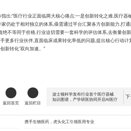
指出:“医疗行业正面临两大核心痛点:一是创新转化之难,医疗器
学家仍处于相对独立的体系,亟需通过平台汇聚各方创新能力,打通
值绝不等同于价格,行业迫切需要一套科学的评估体系,去衡量创
手更多行业伙伴,直面临床成果转化率低的问题,提出核心行动计划
创新转化’双向加速。”
波士顿科学发布行业首个医疗器械
下
知识图谱，产学研医协同开启AI医疗
返回首页
返回栏目
新生态
携手生物医药，虎头化工引领医用专业