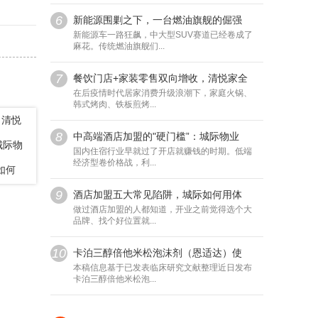
6
新能源围剿之下，一台燃油旗舰的倔强
新能源车一路狂飙，中大型SUV赛道已经卷成了
麻花。传统燃油旗舰们...
7
餐饮门店+家装零售双向增收，清悦家全
在后疫情时代居家消费升级浪潮下，家庭火锅、
韩式烤肉、铁板煎烤...
，清悦
8
中高端酒店加盟的"硬门槛”：城际物业
城际物
国内住宿行业早就过了开店就赚钱的时期。低端
经济型卷价格战，利...
如何
9
酒店加盟五大常见陷阱，城际如何用体
做过酒店加盟的人都知道，开业之前觉得选个大
品牌、找个好位置就...
10
卡泊三醇倍他米松泡沫剂（恩适达）使
本稿信息基于已发表临床研究文献整理近日发布
卡泊三醇倍他米松泡...