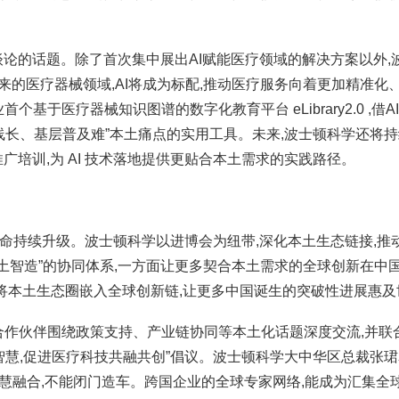
谈论的话题。除了首次集中展出AI赋能医疗领域的解决方案以外,
未来的医疗器械领域,AI将成为标配,推动医疗服务向着更加精准化
于医疗器械知识图谱的数字化教育平台 eLibrary2.0 ,借AI
线长、基层普及难”本土痛点的实用工具。未来,波士顿科学还将
广培训,为 AI 技术落地提供更贴合本土需求的实践路径。
使命持续升级。波士顿科学以进博会为纽带,深化本土生态链接,推
 本土智造”的协同体系,一方面让更多契合本土需求的全球创新在中
,将本土生态圈嵌入全球创新链,让更多中国诞生的突破性进展惠及
合作伙伴围绕政策支持、产业链协同等本土化话题深度交流,并联
智慧,促进医疗科技共融共创”倡议。波士顿科学大中华区总裁张珺
智慧融合,不能闭门造车。跨国企业的全球专家网络,能成为汇集全