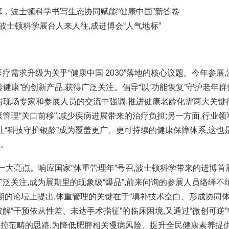
波士顿科学展台人来人往,成进博会“人气地标”
需求升级为关乎“健康中国 2030”落地的核心议题。今年参展,
健康”的创新产品,获得广泛关注。倡导“以‘功能恢复’守护老年群
在与现场专家和参展人员的交流中强调,推进健康老龄化需两大关键
管理“关口前移”,减少疾病进展带来的治疗负担;另一方面,行业领
让“科技守护银龄”成为覆盖更广、更可持续的健康保障体系,这也
径。
一大亮点。响应国家“体重管理年”号召,波士顿科学带来的进博首
引发广泛关注,成为展期里的现象级“爆品”,前来问询的参展人员络绎不
期的论坛上提出,体重管理的关键在于“填补技术空白、形成协同体系
解“干预依从性差、未达手术指征”的临床困境,又通过“微创可逆
控范畴的思路,为降低肥胖相关慢病风险、提升全民健康素养提