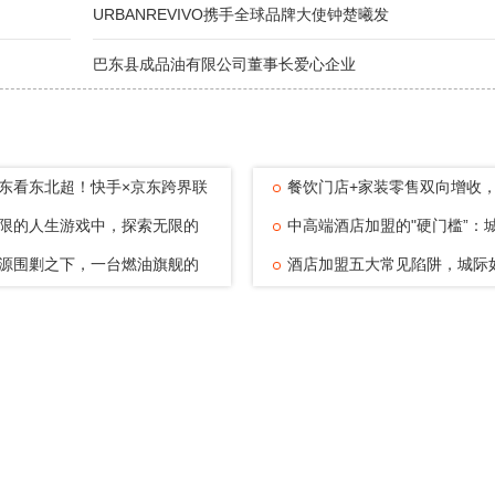
URBANREVIVO携手全球品牌大使钟楚曦发
巴东县成品油有限公司董事长爱心企业
东看东北超！快手×京东跨界联
餐饮门店+家装零售双向增收
赛
限的人生游戏中，探索无限的
家全国合伙
中高端酒店加盟的"硬门槛”：
—浅
源围剿之下，一台燃油旗舰的
业准入标
酒店加盟五大常见陷阱，城际
清醒
用体系化能