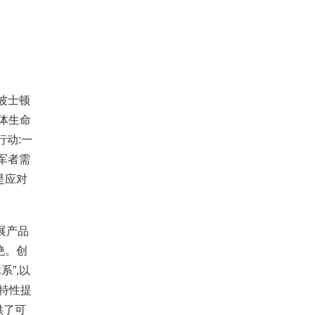
波士顿
体生命
行动:一
军者需
是应对
展产品
绝。创
”,以
”特性提
供了可