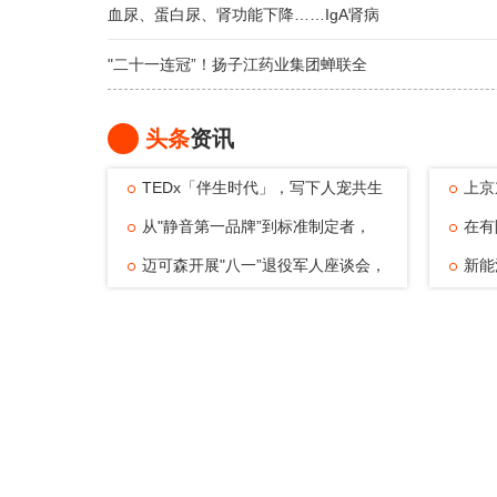
血尿、蛋白尿、肾功能下降……IgA肾病
"二十一连冠”！扬子江药业集团蝉联全
头条
资讯
TEDx「伴生时代」，写下人宠共生
上京
的温暖注脚
从"静音第一品牌”到标准制定者，
动，观
在有
TATA木门四
迈可森开展"八一”退役军人座谈会，
可能—
新能
致敬老兵
倔强与