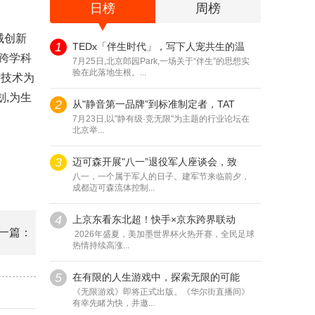
日榜
周榜
械创新
1
TEDx「伴生时代」，写下人宠共生的温
跨学科
7月25日,北京郎园Park,一场关于“伴生”的思想实
验在此落地生根。...
新技术为
,为生
2
从"静音第一品牌”到标准制定者，TAT
7月23日,以"静有级·竞无限"为主题的行业论坛在
北京举...
3
迈可森开展"八一”退役军人座谈会，致
八一，一个属于军人的日子。建军节来临前夕，
成都迈可森流体控制...
4
上京东看东北超！快手×京东跨界联动
一篇：
2026年盛夏，美加墨世界杯火热开赛，全民足球
热情持续高涨...
5
在有限的人生游戏中，探索无限的可能
《无限游戏》即将正式出版。《华尔街直播间》
有幸先睹为快，并邀...