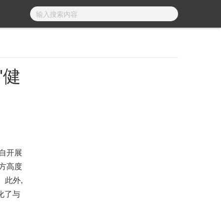
"健
,自开展
方高度
。此外,
化了与