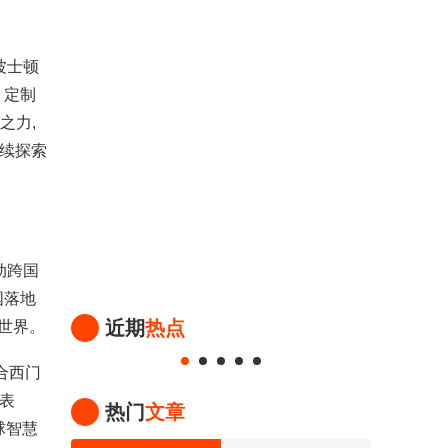
波士顿
、定制
之力,
持续探索
动跨国
国落地
近期
热点
世界。
合西门
表
热门
文章
球智慧