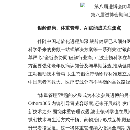
第八届进博会期间,
银龄健康、体重管理、AI赋能成关注焦点
伴随中国老龄化进程加深,银龄健康已从细分医疗
科学带来的房颤一站式解决方案等一系列关注“银龄
尊严,以‘全链条协同’破解行业痛点”,波士顿科学
方面要强化老年疾病认知普及与早期筛查,推动健康
主动推动技术普惠,以生态倡议带动诊疗标准建立,
中国患者基数大、医疗资源分布不均衡的高效路
“体重管理”话题的火爆成为本次参展进博的另
Orbera365 内镜引导胃减容球囊,还未开展就
新技术之外,围绕体重管理议题,波士顿科学也在展
微创技术与生活方式干预、药物治疗形成互补,既破
升患者接受度。这一将体重管理纳入慢病全周期防