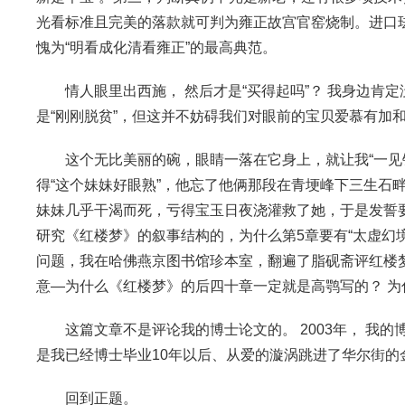
光看标准且完美的落款就可判为雍正故宫官窑烧制。进口
愧为“明看成化清看雍正”的最高典范。
情人眼里出西施， 然后才是“买得起吗”？ 我身边肯定
是“刚刚脱贫”，但这并不妨碍我们对眼前的宝贝爱慕有加
这个无比美丽的碗，眼睛一落在它身上，就让我“一见
得“这个妹妹好眼熟”，他忘了他俩那段在青埂峰下三生石畔
妹妹几乎干渴而死，亏得宝玉日夜浇灌救了她，于是发誓
研究《红楼梦》的叙事结构的，为什么第5章要有“太虚幻境”
问题，我在哈佛燕京图书馆珍本室，翻遍了脂砚斋评红楼梦
意—为什么《红楼梦》的后四十章一定就是高鹗写的？ 为
这篇文章不是评论我的博士论文的。 2003年， 我
是我已经博士毕业10年以后、从爱的漩涡跳进了华尔街的
回到正题。