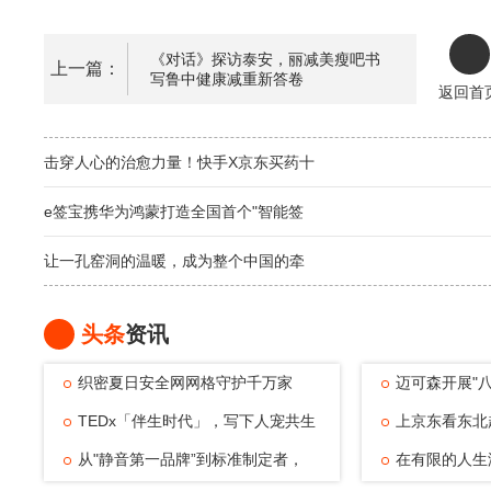
《对话》探访泰安，丽减美瘦吧书
上一篇：
写鲁中健康减重新答卷
返回首
击穿人心的治愈力量！快手X京东买药十
e签宝携华为鸿蒙打造全国首个"智能签
让一孔窑洞的温暖，成为整个中国的牵
头条
资讯
织密夏日安全网网格守护千万家
迈可森开展"
TEDx「伴生时代」，写下人宠共生
致敬老兵
上京东看东北
的温暖注脚
从"静音第一品牌”到标准制定者，
动，观赛
在有限的人生