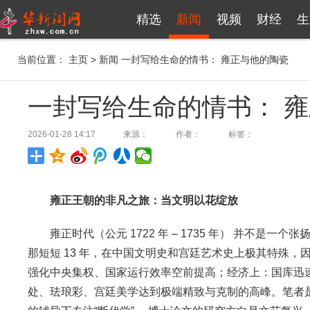
精选
新闻
视频
财经
生
当前位置：
主页
>
新闻
一封写给生命的情书： 雍正与他的陶瓷
一封写给生命的情书： 
2026-01-28 14:17
来源：
作者：
标签：
雍正王朝的非凡之旅：当文明以花绽放
雍正时代（公元 1722 年 – 1735 年） 并不
那短短 13 年，在中国文明史和宫廷艺术史上极其特殊，
强化中央集权、国家运行效率空前提高；经济上：国库迅速
处、珐琅彩、宫廷美学达到极端精致与克制的高峰。笔者是