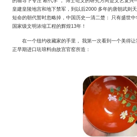
的辅导下专注“断代学”， 博士论文的研究方向是文艺复
皇建皇陵地宫和地下禁军，到以后2000 多年的唐朝武则
短命的朝代暂时忽略掉，中国历史一清二楚： 只有盛世中华
国家级文明浓缩工程的辉煌13年！
在一个纽约收藏家的手里， 我第一次看到一个美得
正早期进口珐琅料由故宫官窑所造：