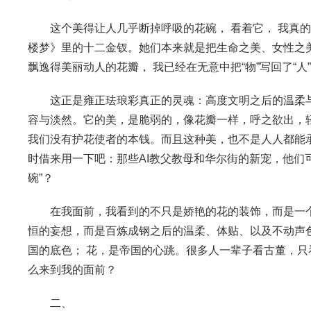
这个美得让人几乎断掉呼吸的花碗， 看着它， 我真
楼梦》里的十二金钗。她们本来就是把生命之美、女性之美、
飘逸得美丽动人的花瓣， 我已经在无意中把“物”写回了“人”
这正是雍正珐琅彩真正的灵魂：高度文明之后的温柔
容与淡然。它的美，是脆弱的，像花瓣一样，呼之欲出，
我们没有护花使者的本钱。而且这种美，也不是人人都能
时借来用一下吧：那些AI教父教母和华尔街的新宠，他们可
碗”？
在我面前，我看到的不只是娇艳的花的装饰，而是一
恒的妄想，而是百炼成钢之后的温柔、体贴、以及不动声
国的底色； 花，是帝国的心跳。很多人一辈子看古董，
么来到我的面前？
二、