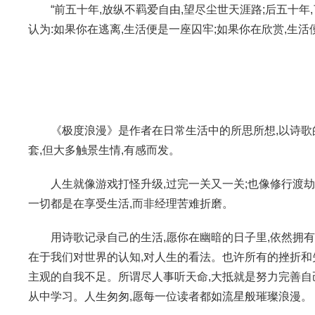
“前五十年,放纵不羁爱自由,望尽尘世天涯路;后五十年
认为:如果你在逃离,生活便是一座囚牢;如果你在欣赏,生
《极度浪漫》是作者在日常生活中的所思所想,以诗歌
套,但大多触景生情,有感而发。
人生就像游戏打怪升级,过完一关又一关;也像修行渡劫
一切都是在享受生活,而非经理苦难折磨。
用诗歌记录自己的生活,愿你在幽暗的日子里,依然拥
在于我们对世界的认知,对人生的看法。也许所有的挫折和
主观的自我不足。所谓尽人事听天命,大抵就是努力完善自
从中学习。人生匆匆,愿每一位读者都如流星般璀璨浪漫。