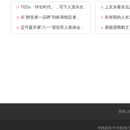
TEDx「伴生时代」，写下人宠共生
上京东看东北
的温暖注脚
从"静音第一品牌”到标准制定者，
动，观赛
在有限的人生
TATA木门四
迈可森开展"八一”退役军人座谈会，
可能——浅
新能源围剿之
致敬老兵
倔强与清醒
新闻 | 
华网新闻-中华新闻门户网