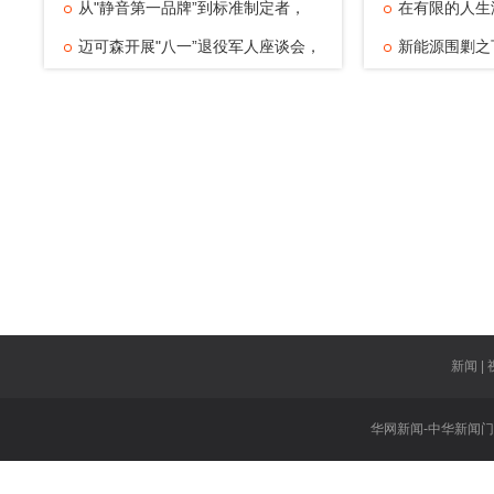
的温暖注脚
从"静音第一品牌”到标准制定者，
动，观赛
在有限的人生
TATA木门四
迈可森开展"八一”退役军人座谈会，
可能——浅
新能源围剿之
致敬老兵
倔强与清醒
新闻 | 
华网新闻-中华新闻门户网