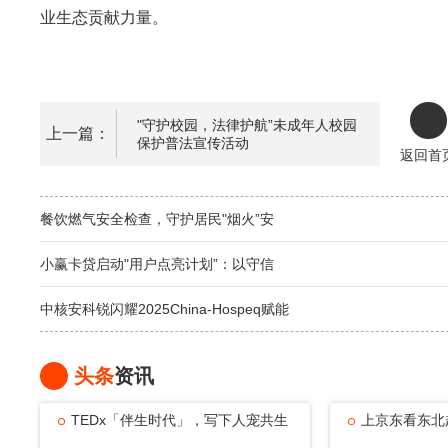
业生态贡献力量。
"守护校园，法律护航”未成年人校园
上一篇：
保护普法宣传活动
返回首
餐饮燃气安全检查，守护居民"烟火”安
小赢卡贷启动"用户点亮计划”：以守信
中核安科锐闪耀2025China-Hospeq赋能
头条
资讯
TEDx「伴生时代」，写下人宠共生
上京东看东北