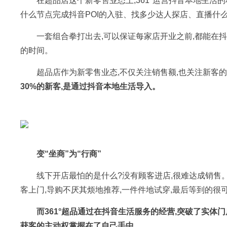
在超品店这个新零售业态上,361°运营抖音本地生活
什么节点完成抖音POI的入驻、找多少达人探店、直播什
一套组合拳打出去,可以保证每家店开业之前,都能在
的时间。
超品店作为新零售业态,不仅关注销售额,也关注新客
30%的新客,是通过抖音本地生活导入。
变“坐商”为“行商”
线下开店最怕的是什么?没有顾客进店,很难达成销售
客上门,导购不厌其烦地推荐,一件件地试穿,最后等到的很可
而361°超品通过在抖音生活服务的经营,突破了实体门
获客的主动权掌握在了自己手中。