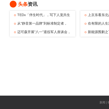
头条
资讯
TEDx「伴生时代」，写下人宠共生
上京东看东北
的温暖注脚
从"静音第一品牌”到标准制定者，
动，观赛
在有限的人生
TATA木门四
迈可森开展"八一”退役军人座谈会，
可能——浅
新能源围剿之
致敬老兵
倔强与清醒
新闻 | 