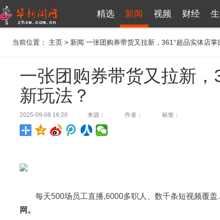
精选
新闻
视频
财经
生
当前位置：
主页
>
新闻
一张团购券带货又拉新，361°超品实体店
一张团购券带货又拉新，3
新玩法？
2025-09-08 16:26
来源：
作者：
标签：
每天500场员工直播,6000多职人、数千条短视频覆盖
网。