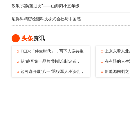
致敬"消防蓝朋友”——山师附小五年级
尼得科精密检测科技株式会社与中国感
头条
资讯
TEDx「伴生时代」，写下人宠共生
上京东看东北
的温暖注脚
从"静音第一品牌”到标准制定者，
动，观赛
在有限的人生
TATA木门四
迈可森开展"八一”退役军人座谈会，
可能——浅
新能源围剿之
致敬老兵
倔强与清醒