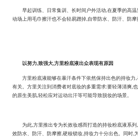
早起训练、日常集训、长时间户外活动,在夏季的高温
动场上用毛巾擦汗也不会轻易蹭掉,自带防水、防汗、防摩
以努力,致强大,方里粉底液出众表现有原因
方里粉底液能够在暴汗条件下依然保持出色的持妆力,
有关。方里关注到消费者对底妆的多重需求:要轻薄清爽,也
的原生美肌,轻松应对运动出汗等可能导致脱妆的场景。
为此,方里推出专为长效妆感而打造的持妆粉底液系列,
效防水、防汗、防摩擦,硬核锁妆,持妆力十分出色。同时,