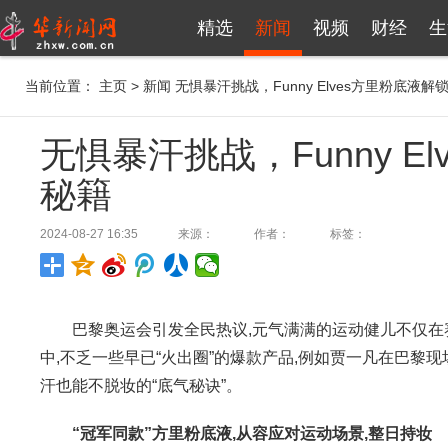
精选
新闻
视频
财经
生
当前位置：
主页
>
新闻
无惧暴汗挑战，Funny Elves方里粉底液
无惧暴汗挑战，Funny 
秘籍
2024-08-27 16:35
来源：
作者：
标签：
巴黎奥运会引发全民热议,元气满满的运动健儿不仅在
中,不乏一些早已“火出圈”的爆款产品,例如贾一凡在巴黎
汗也能不脱妆的“底气秘诀”。
“冠军同款”方里粉底液,从容应对运动场景,整日持妆