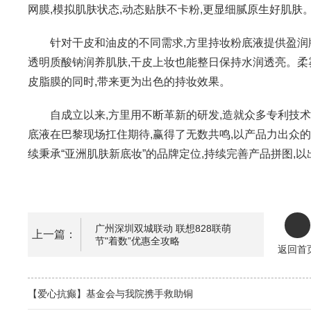
网膜,模拟肌肤状态,动态贴肤不卡粉,更显细腻原生好肌肤
针对干皮和油皮的不同需求,方里持妆粉底液提供盈润
透明质酸钠润养肌肤,干皮上妆也能整日保持水润透亮。柔
皮脂膜的同时,带来更为出色的持妆效果。
自成立以来,方里用不断革新的研发,造就众多专利技
底液在巴黎现场扛住期待,赢得了无数共鸣,以产品力出众的
续秉承“亚洲肌肤新底妆”的品牌定位,持续完善产品拼图,
广州深圳双城联动 联想828联萌
上一篇：
节"着数”优惠全攻略
返回首
【爱心抗癫】基金会与我院携手救助铜