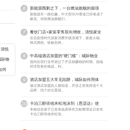
6
新能源围剿之下，一台燃油旗舰的倔强
新能源车一路狂飙，中大型SUV赛道已经卷成了
麻花。传统燃油旗舰们...
7
餐饮门店+家装零售双向增收，清悦家全
在后疫情时代居家消费升级浪潮下，家庭火锅、
韩式烤肉、铁板煎烤...
，清悦
8
中高端酒店加盟的"硬门槛”：城际物业
城际物
国内住宿行业早就过了开店就赚钱的时期。低端
经济型卷价格战，利...
如何
9
酒店加盟五大常见陷阱，城际如何用体
做过酒店加盟的人都知道，开业之前觉得选个大
品牌、找个好位置就...
10
卡泊三醇倍他米松泡沫剂（恩适达）使
本稿信息基于已发表临床研究文献整理近日发布
卡泊三醇倍他米松泡...