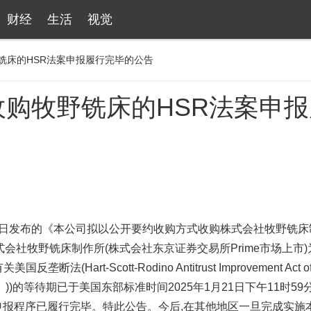
财经
生活
视觉
铣床的HSR法案申报履行完毕的公告
购牧野铣床的HSR法案申报
2月27日发布的《本公司拟以公开要约收购方式收购株式会社牧野铣
株式会社牧野铣床制作所(株式会社东京证券交易所Prime市场上市
rt-Scott-Rodino Antitrust Improvement Act o
》))的等待期已于美国东部标准时间2025年1月21日下午11时59
,本次申报程序已履行完毕。特此公告。今后,在其他地区一旦完成实施