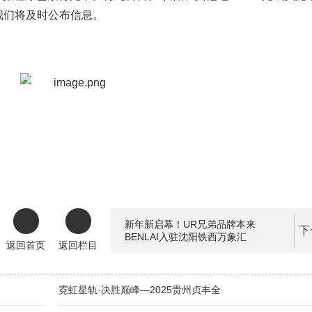
我们将及时公布信息。
新年新启幕！UR兄弟品牌本来
下
BENLAI入驻沈阳铁西万象汇
返回首页
返回栏目
霓虹星轨·决胜巅峰—2025贵州贞丰全