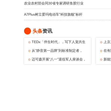
农业农村部会同30省专家调研鱼胶行业
A7Plus树立爱玛电动车"科技旗舰”标杆
头条
资讯
TEDx「伴生时代」，写下人宠共生
上京
的温暖注脚
从"静音第一品牌”到标准制定者，
动，观
在有
TATA木门四
迈可森开展"八一”退役军人座谈会，
可能—
新能
致敬老兵
倔强与