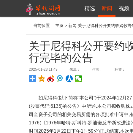
精选
新闻
视频
当前位置：
主页
>
新闻
关于尼得科公开要约收购牧野
关于尼得科公开要约收
行完毕的公告
2025-01-23 11:49
来源：
作者：
标签：
如尼得科(以下简称“本公司”)于2024年1
(股票代码:6135)的公告》中所述,本公司拟收购
司全资子公司的相关交易所需的各项批准申请中,有关美国反垄断法(Ha
1976(《1976年哈特-斯科特-罗迪诺反垄断改进法
时间2025年1月22日下午1时59分)正式结束