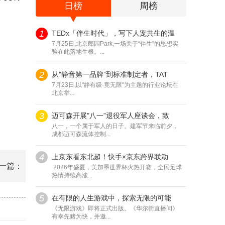
日榜
周榜
1
TEDx「伴生时代」，写下人宠共生的温
7月25日,北京郎园Park,一场关于“伴生”的思想实
验在此落地生根。...
2
从"静音第一品牌”到标准制定者，TAT
7月23日,以"静有级·竞无限"为主题的行业论坛在
北京举...
3
迈可森开展"八一”退役军人座谈会，致
八一，一个属于军人的日子。建军节来临前夕，
成都迈可森流体控制...
4
上京东看东北超！快手×京东跨界联动
一篇：
2026年盛夏，美加墨世界杯火热开赛，全民足球
热情持续高涨...
5
在有限的人生游戏中，探索无限的可能
《无限游戏》即将正式出版。《华尔街直播间》
有幸先睹为快，并邀...