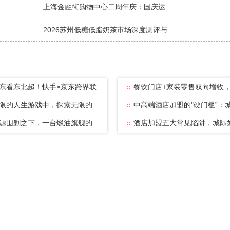
上海金融街购物中心二周年庆：国庆运
2026苏州低糖低脂奶茶市场深度测评与
东看东北超！快手×京东跨界联
餐饮门店+家装零售双向增收
赛
限的人生游戏中，探索无限的
家全国合伙
中高端酒店加盟的"硬门槛”：
—浅
源围剿之下，一台燃油旗舰的
业准入标
酒店加盟五大常见陷阱，城际
清醒
用体系化能