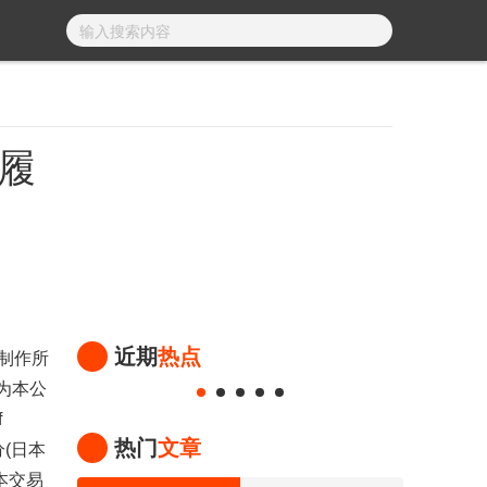
履
近期
热点
床制作所
)为本公
f
热门
文章
分(日本
本交易