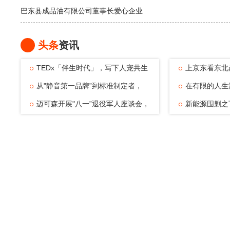
巴东县成品油有限公司董事长爱心企业
头条
资讯
TEDx「伴生时代」，写下人宠共生
上京东看东北
的温暖注脚
从"静音第一品牌”到标准制定者，
动，观赛
在有限的人生
TATA木门四
迈可森开展"八一”退役军人座谈会，
可能——浅
新能源围剿之
致敬老兵
倔强与清醒